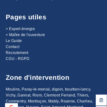
T
S
:
Pages utiles
C
O
M
> Expert énergie
M
>
Maître de l'ouverture
E
Le Guide
N
T
Contact
C
Recrutement
H
CGU - RGPD
O
I
S
I
Zone d'intervention
R
P
O
Moulins, Paray-le-monial, digoin, bourbon-lancy,
U
Vichy, Gannat, Riom, Clermont Ferrand, Thiers,
R
Commentry, Montluçon, Mably, Roanne, Charlieu,
V