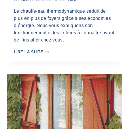
H
O
Le chauffe-eau thermodynamique séduit de
I
plus en plus de foyers grâce à ses économies
S
d’énergie. Nous vous expliquons son
I
R
fonctionnement et les critères à connaître avant
S
de l’installer chez vous.
E
L
C
LIRE LA SUITE
O
H
N
A
V
U
O
F
T
F
R
E
E
-
M
E
A
A
I
U
S
T
O
H
N
E