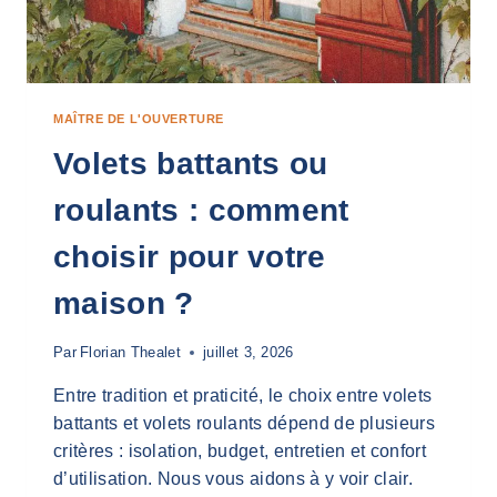
?
R
M
O
D
Y
N
MAÎTRE DE L'OUVERTURE
A
Volets battants ou
M
I
roulants : comment
Q
U
choisir pour votre
E
:
maison ?
F
O
N
Par
Florian Thealet
juillet 3, 2026
C
T
Entre tradition et praticité, le choix entre volets
I
battants et volets roulants dépend de plusieurs
O
critères : isolation, budget, entretien et confort
N
N
d’utilisation. Nous vous aidons à y voir clair.
E