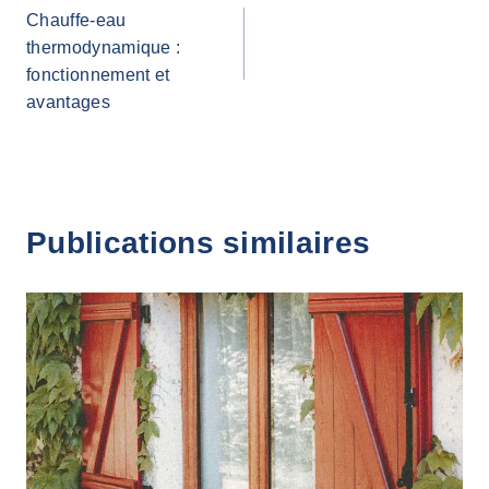
Chauffe-eau
de
thermodynamique :
fonctionnement et
l’article
avantages
Publications similaires