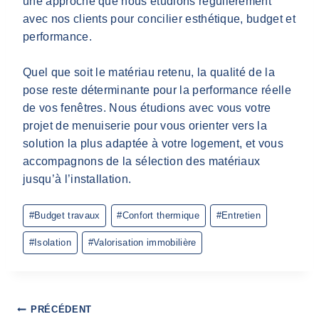
une approche que nous étudions régulièrement
avec nos clients pour concilier esthétique, budget et
performance.
Quel que soit le matériau retenu, la qualité de la
pose reste déterminante pour la performance réelle
de vos fenêtres. Nous étudions avec vous votre
projet de menuiserie pour vous orienter vers la
solution la plus adaptée à votre logement, et vous
accompagnons de la sélection des matériaux
jusqu’à l’installation.
Étiquettes
#
Budget travaux
#
Confort thermique
#
Entretien
de
la
#
Isolation
#
Valorisation immobilière
publication :
Navigation
PRÉCÉDENT