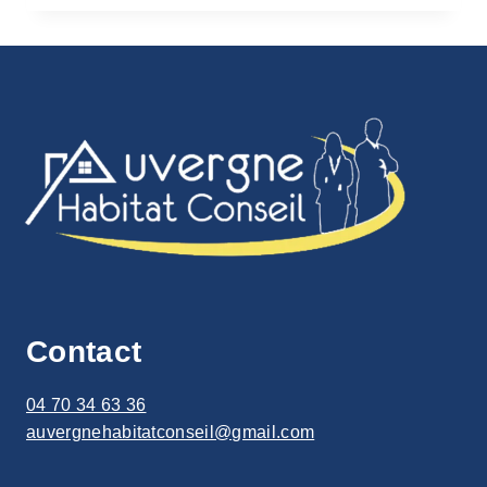
OU
ROULANTS
:
COMMENT
CHOISIR
POUR
VOTRE
MAISON
?
Contact
04 70 34 63 36
auvergnehabitatconseil@gmail.com